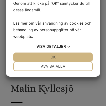
Genom att klicka på "OK" samtycker du till
dessa ändamål.
Läs mer om vår användning av cookies och
behandling av personuppgifter på vår
webbplats.
VISA
DETALJER
JA
NEJ
OK
JA
NEJ
NÖDVÄNDIG
INSTÄLLNINGAR
AVVISA ALLA
JA
NEJ
JA
NEJ
MARKNADSFÖRING
STATISTIK
Malin Kyllesjö